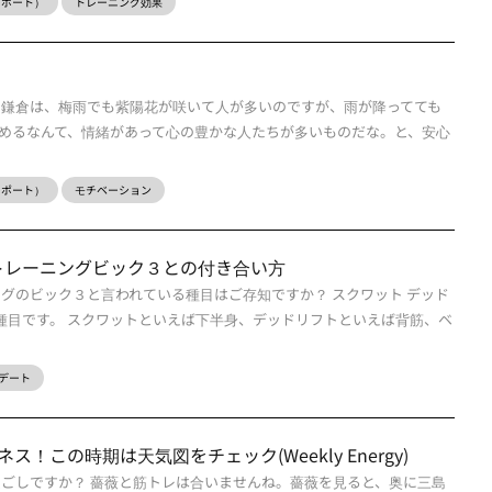
ーレポート）
トレーニング効果
る鎌倉は、梅雨でも紫陽花が咲いて人が多いのですが、雨が降ってても
めるなんて、情緒があって心の豊かな人たちが多いものだな。と、安心
ーレポート）
モチベーション
トレーニングビック３との付き合い方
ングのビック３と言われている種目はご存知ですか？ スクワット デッド
３種目です。 スクワットといえば下半身、デッドリフトといえば背筋、ベ
デート
！この時期は天気図をチェック(Weekly Energy)
過ごしですか？ 薔薇と筋トレは合いませんね。薔薇を見ると、奥に三島