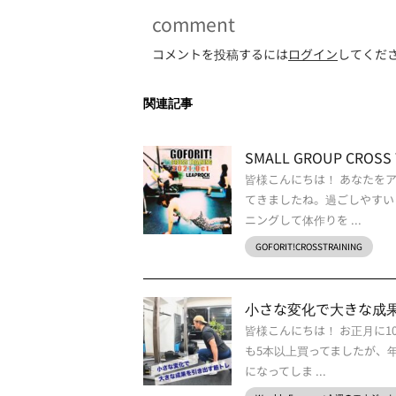
comment
コメントを投稿するには
ログイン
してくだ
関連記事
SMALL GROUP CROSS T
皆様こんにちは！ あなたを
てきましたね。過ごしやすい
ニングして体作りを ...
GOFORIT!CROSSTRAINING
小さな変化で大きな成
皆様こんにちは！ お正月に1
も5本以上買ってましたが、
になってしま ...