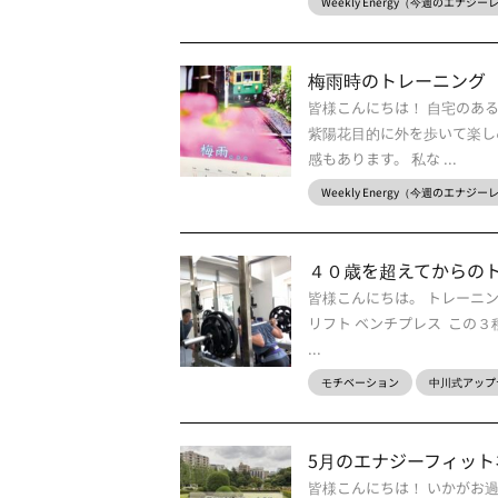
Weekly Energy（今週のエナジ
梅雨時のトレーニング
皆様こんにちは！ 自宅のあ
紫陽花目的に外を歩いて楽し
感もあります。 私な ...
Weekly Energy（今週のエナジ
４０歳を超えてからの
皆様こんにちは。 トレーニ
リフト ベンチプレス この
...
モチベーション
中川式アップ
5月のエナジーフィットネス
皆様こんにちは！ いかがお