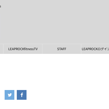
s
LEAPROCKfitnessTV
STAFF
LEAPROCKログ