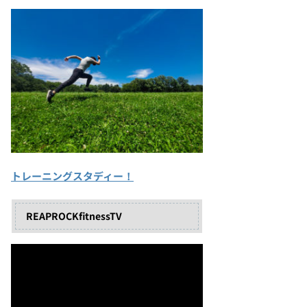
トレーニングスタディー！
REAPROCKfitnessTV
動
画
プ
レ