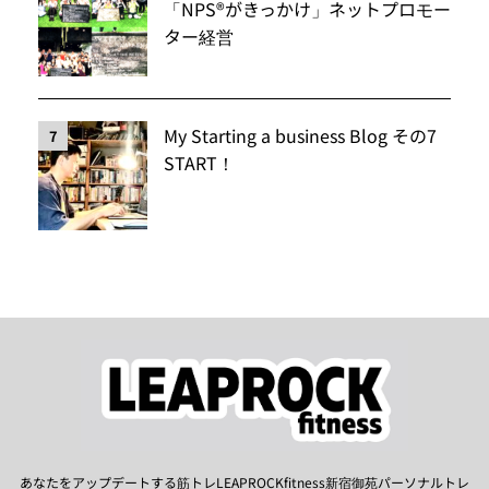
「NPS®️がきっかけ」ネットプロモー
ター経営
My Starting a business Blog その7
7
START！
あなたをアップデートする筋トレLEAPROCKfitness新宿御苑パーソナルトレ