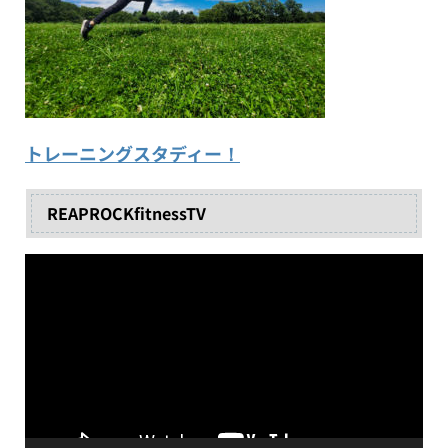
トレーニングスタディー！
REAPROCKfitnessTV
動
画
プ
レ
ー
ヤ
ー