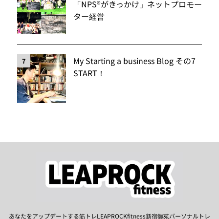
「NPS®️がきっかけ」ネットプロモー
ター経営
My Starting a business Blog その7
7
START！
あなたをアップデートする筋トレLEAPROCKfitness新宿御苑パーソナルトレ