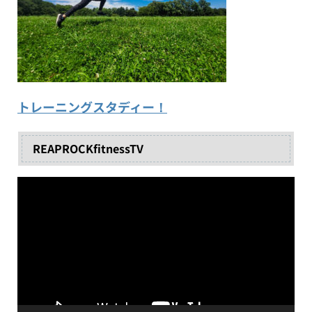
トレーニングスタディー！
REAPROCKfitnessTV
動
画
プ
レ
ー
ヤ
ー