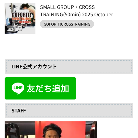
SMALL GROUP・CROSS
TRAINING(50min) 2025.October
GOFORIT!CROSSTRAINING
LINE公式アカウント
STAFF