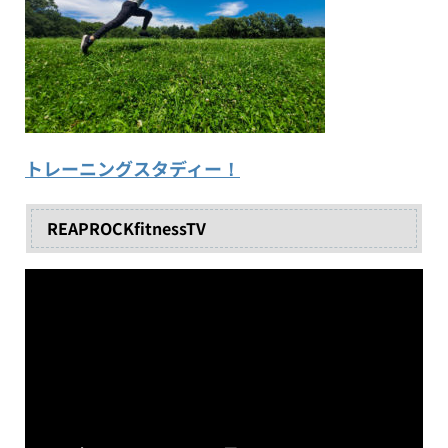
トレーニングスタディー！
REAPROCKfitnessTV
動
画
プ
レ
ー
ヤ
ー