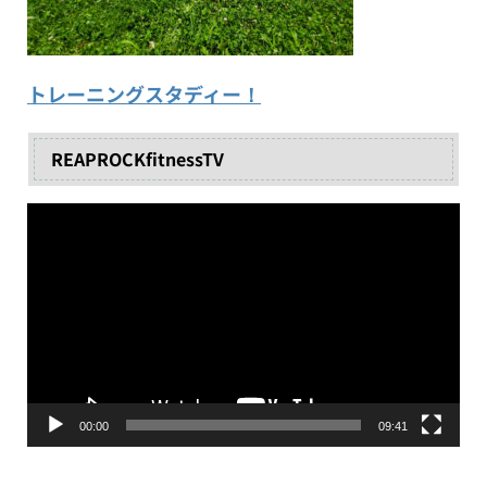
トレーニングスタディー！
REAPROCKfitnessTV
動
画
プ
レ
ー
ヤ
ー
00:00
09:41