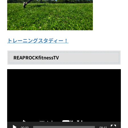
トレーニングスタディー！
REAPROCKfitnessTV
動
画
プ
レ
ー
ヤ
ー
00:00
09:41