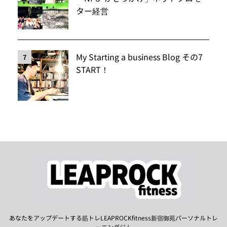
ター経営
My Starting a business Blog その7
7
START！
あなたをアップデートする筋トレLEAPROCKfitness新宿御苑パーソナルトレ
ーニングジム