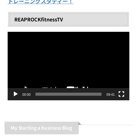
トレーニングスタディー！
REAPROCKfitnessTV
動
画
プ
レ
ー
ヤ
ー
00:00
09:41
My Starting a business Blog