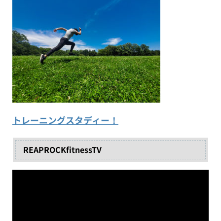
トレーニングスタディー！
REAPROCKfitnessTV
動
画
プ
レ