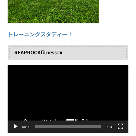
トレーニングスタディー！
REAPROCKfitnessTV
動
画
プ
レ
ー
ヤ
ー
00:00
09:41