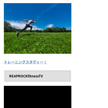
トレーニングスタディー！
REAPROCKfitnessTV
動
画
プ
レ