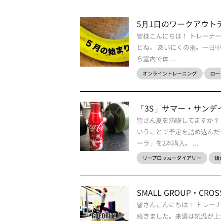
5月1日のワークアウト
皆様こんにちは！ トレーナー
どね。 あいにくの雨。一日
ら室内で体 ...
オンライントレーニング
ロー
「3S」サマー・サンデ
皆さん夏を満喫してますか？
いうことで予定を詰め込んだ
ーラ」を2本購入。 ...
リープロッカーダイアリー
鎌
SMALL GROUP・CROSS 
皆さんこんにちは！ トレー
続きました。来週は気温が上