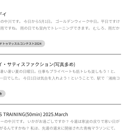
デイ
の中川です。 今日から5月1日。 ゴールデンウィーク中日。平日ですけ
中雨ですね。 雨の日でも室内でトレーニングできます。 むしろ、雨だか
ドトゥマッスルコンテスト2024
イ・サティスファクション(写真多め)
 暑い暑い夏の日曜日。仕事もプライベートも筋トレも楽しもう！と、
一日でした。 今日1日は気合を入れよう！ということで、駅で「湘南コ
倉
TRAINING(50min) 2025.March
ナーの中川です。 いかがお過ごしですか？ 今週は寒波の戻りで寒い日が
がるんですかね？ 私は、先週の週末に開催された青梅マラソンにて、