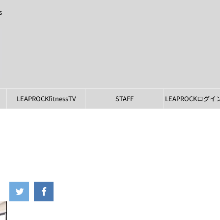
s
LEAPROCKfitnessTV
STAFF
LEAPROCKログ