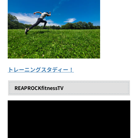
トレーニングスタディー！
REAPROCKfitnessTV
動
画
プ
レ
ー