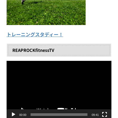
トレーニングスタディー！
REAPROCKfitnessTV
動
画
プ
レ
ー
ヤ
ー
00:00
09:41