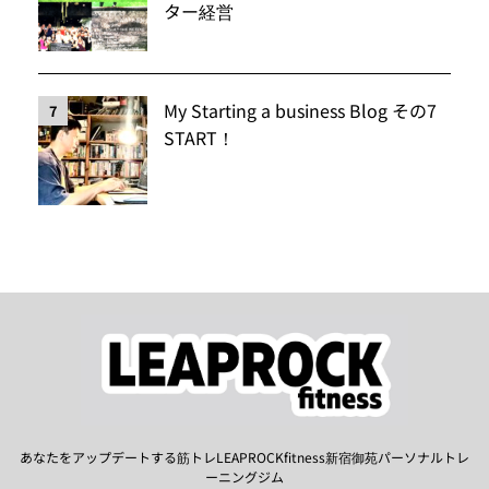
ター経営
My Starting a business Blog その7
7
START！
あなたをアップデートする筋トレLEAPROCKfitness新宿御苑パーソナルトレ
ーニングジム