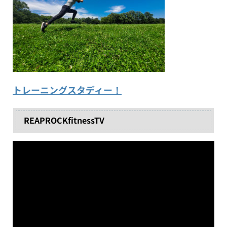
トレーニングスタディー！
REAPROCKfitnessTV
動
画
プ
レ
ー
ヤ
ー