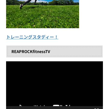
トレーニングスタディー！
REAPROCKfitnessTV
動
画
プ
レ
ー
ヤ
ー