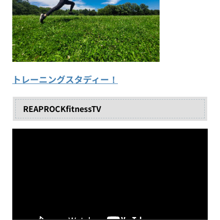
トレーニングスタディー！
REAPROCKfitnessTV
動
画
プ
レ
ー
ヤ
ー