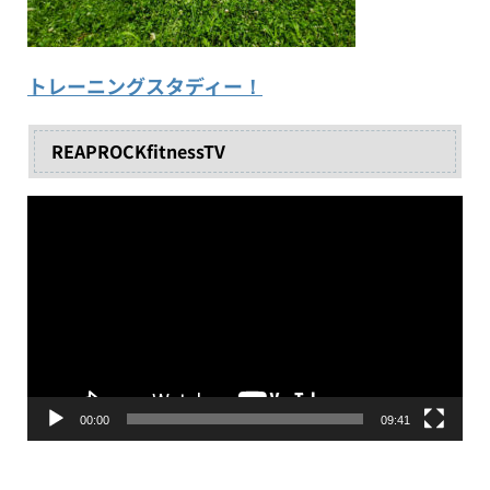
トレーニングスタディー！
REAPROCKfitnessTV
動
画
プ
レ
ー
ヤ
ー
00:00
09:41