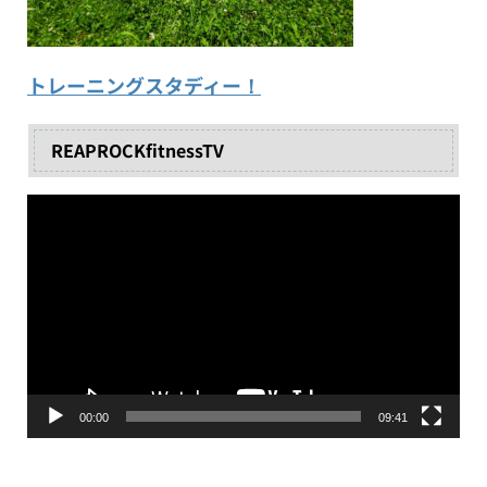
トレーニングスタディー！
REAPROCKfitnessTV
動
画
プ
レ
ー
ヤ
ー
00:00
09:41