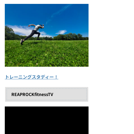
トレーニングスタディー！
REAPROCKfitnessTV
動
画
プ
レ