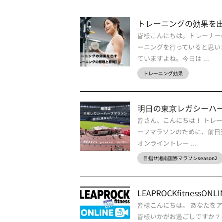
トレーニングの効果を
皆様こんにちは。トレーナー
ーニングを行っていると思い
ていますよね。今日は ...
トレーニング効果
明日の東京レガシーハ
皆さん、こんにちは！ トレ
ーフマラソンのために、前日
オンライントレー ...
目指せ湘南国際マラソンseason2
LEAPROCKfitnes
皆様こんにちは。 あなたを
皆様いかがお過ごしですか？