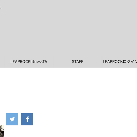
s
LEAPROCKfitnessTV
STAFF
LEAPROCKログ