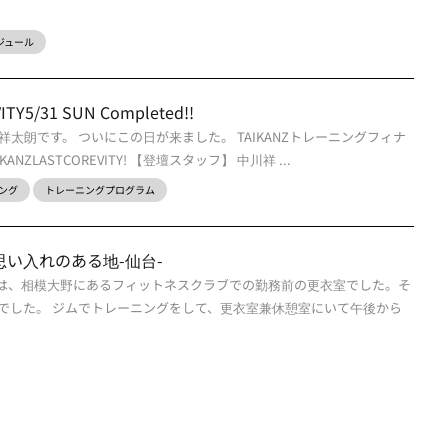
スケジュール
ITY5/31 SUN Completed!!
太朗です。 ついにこの日が来ました。 TAIKANZトレーニングフィナ
IKANZLASTCOREVITY! 【登壇スタッフ】 中川祥 ...
ング
トレーニングプログラム
思い入れのある地-仙台-
場所は、相模大野にあるフィットネスクラブでの勤務前の更衣室でした。そ
0の勤務でした。 ジムでトレーニングをして、更衣室兼休憩室にいて午後から