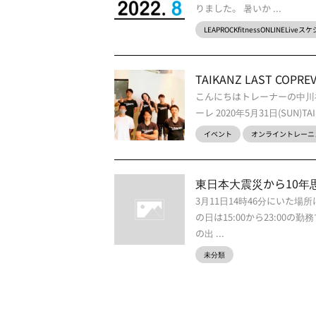
りました。 暑いか ...
LEAPROCKfitnessONLINELive
TAIKANZ LAST COPREV
こんにちはトレーナーの中川祥
ーレ 2020年5月31日(SUN)TA
イベント
オンライントレーニ
東日本大震災から10年
3月11日14時46分にいた
の日は15:00から23:0
の出 ...
未分類