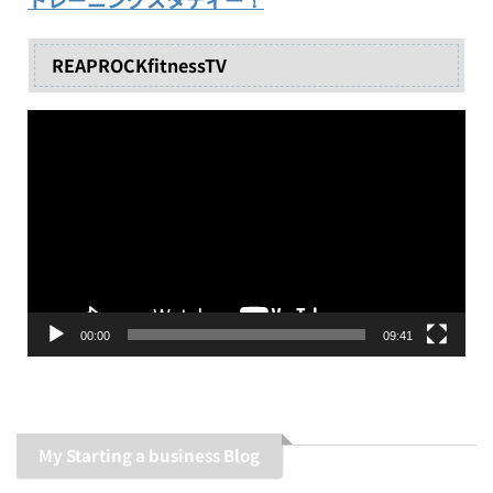
REAPROCKfitnessTV
動
画
プ
レ
ー
ヤ
ー
00:00
09:41
My Starting a business Blog