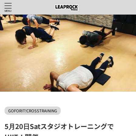
LEAPROCKfitnessWEBHOME
>
GOFORIT!CROSSTRAINING
>
GOFORIT!CROSSTRAINING
5月20日Satスタジオトレーニングで