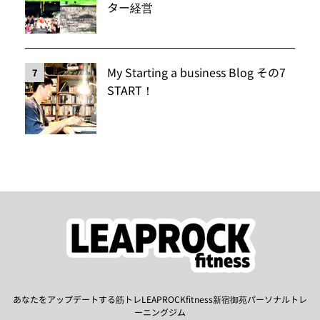
ター経営
My Starting a business Blog その7
7
START！
あなたをアップデートする筋トレLEAPROCKfitness新宿御苑パーソナルトレ
ーニングジム