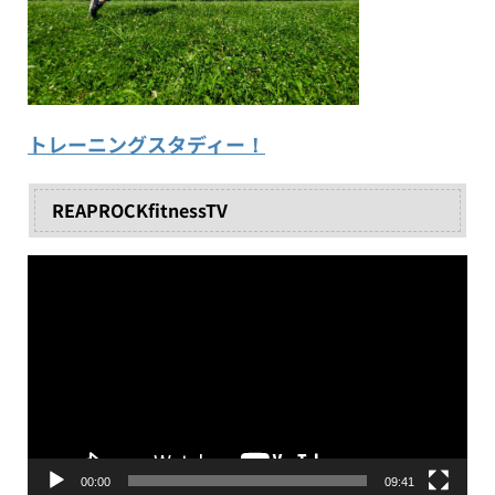
トレーニングスタディー！
REAPROCKfitnessTV
動
画
プ
レ
ー
ヤ
ー
00:00
09:41