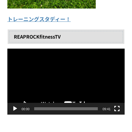
トレーニングスタディー！
REAPROCKfitnessTV
動
画
プ
レ
ー
ヤ
ー
00:00
09:41