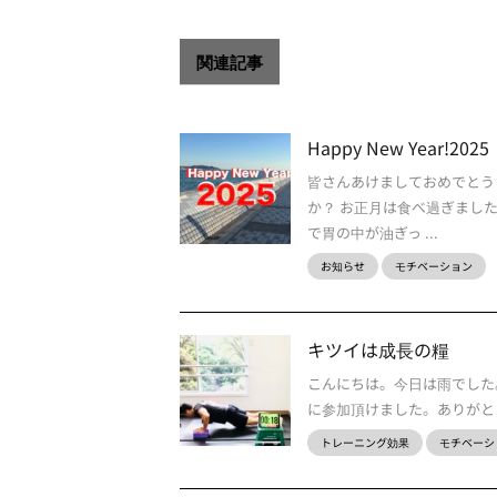
関連記事
Happy New Year!2025
皆さんあけましておめでとう
か？ お正月は食べ過ぎまし
で胃の中が油ぎっ ...
お知らせ
モチベーション
キツイは成長の糧
こんにちは。今日は雨でした。寒か
に参加頂けました。ありがとう
トレーニング効果
モチベーシ