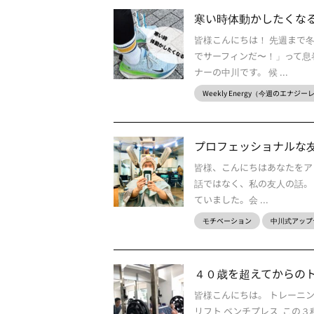
寒い時体動かしたくな
皆様こんにちは！ 先週まで
でサーフィンだ〜！」って息
ナーの中川です。 候 ...
Weekly Energy（今週のエナジ
プロフェッショナルな
皆様、こんにちはあなたをア
話ではなく、私の友人の話。 
ていました。会 ...
モチベーション
中川式アップ
４０歳を超えてからの
皆様こんにちは。 トレーニ
リフト ベンチプレス この