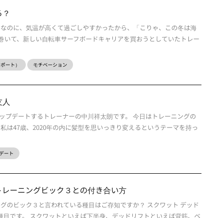
る？
冬なのに、気温が高くて過ごしやすかったから、「こりゃ、この冬は海
巻いて、新しい自転車サーフボードキャリアを買おうとしていたトレー
ーレポート）
モチベーション
友人
ップデートするトレーナーの中川祥太朗です。 今日はトレーニングの
私は47歳、2020年の内に髪型を思いっきり変えるというテーマを持っ
デート
トレーニングビック３との付き合い方
ングのビック３と言われている種目はご存知ですか？ スクワット デッド
３種目です。 スクワットといえば下半身、デッドリフトといえば背筋、ベ