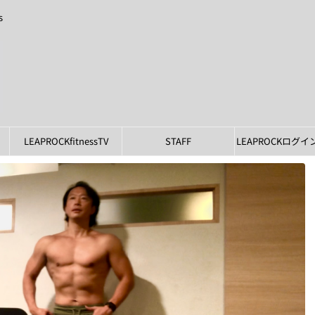
s
LEAPROCKfitnessTV
STAFF
LEAPROCKログ