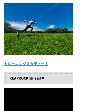
トレーニングスタディー！
REAPROCKfitnessTV
動
画
プ
レ