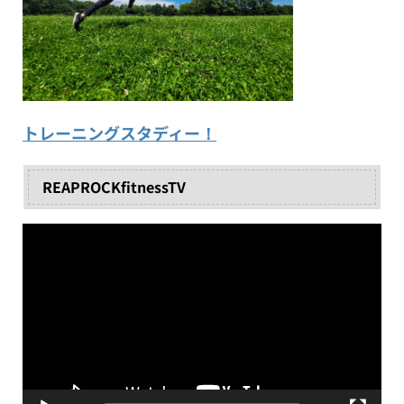
トレーニングスタディー！
REAPROCKfitnessTV
動
画
プ
レ
ー
ヤ
ー