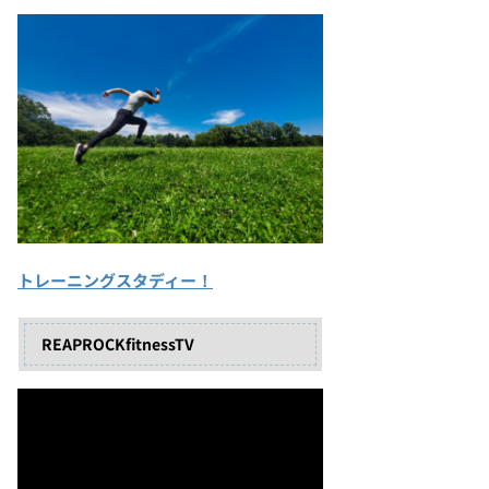
トレーニングスタディー！
REAPROCKfitnessTV
動
画
プ
レ