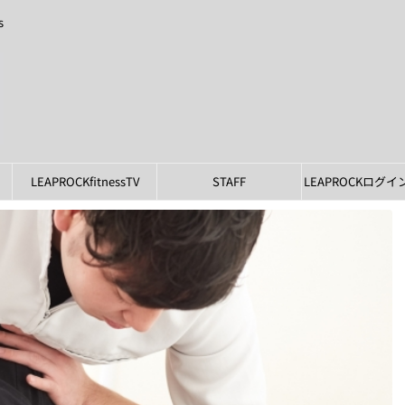
s
LEAPROCKfitnessTV
STAFF
LEAPROCKログ