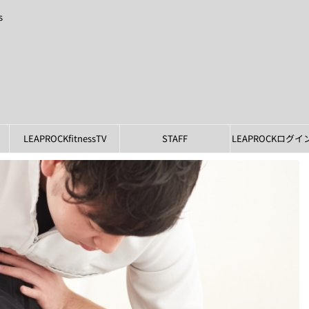
s
LEAPROCKfitnessTV
STAFF
LEAPROCKログ