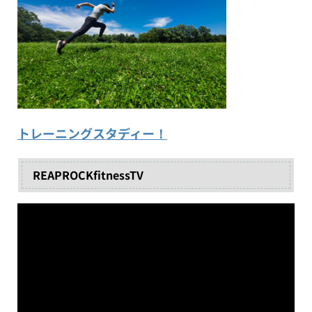
トレーニングスタディー！
REAPROCKfitnessTV
動
画
プ
レ
ー
ヤ