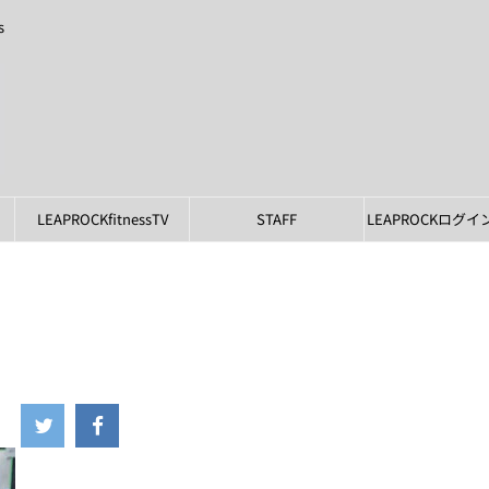
s
LEAPROCKfitnessTV
STAFF
LEAPROCKログ