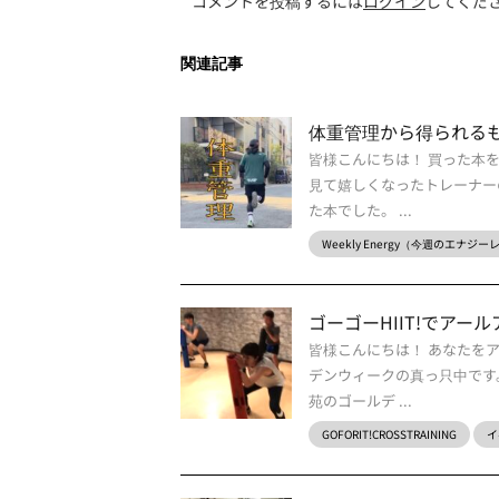
コメントを投稿するには
ログイン
してくだ
関連記事
体重管理から得られる
皆様こんにちは！ 買った本を
見て嬉しくなったトレーナー
た本でした。 ...
Weekly Energy（今週のエナジ
ゴーゴーHIIT!でアー
皆様こんにちは！ あなたを
デンウィークの真っ只中です
苑のゴールデ ...
GOFORIT!CROSSTRAINING
イ