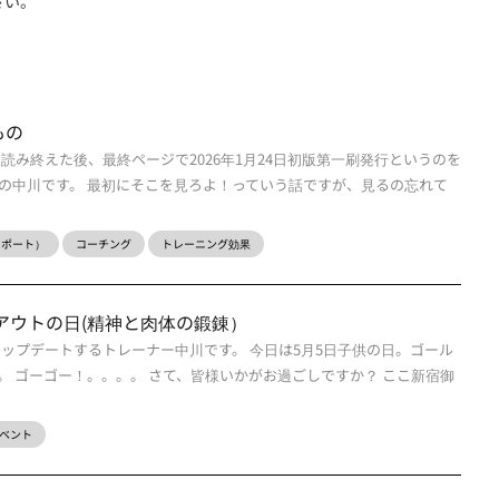
さい。
もの
読み終えた後、最終ページで2026年1月24日初版第一刷発行というのを
の中川です。 最初にそこを見ろよ！っていう話ですが、見るの忘れて
ーレポート）
コーチング
トレーニング効果
ルアウトの日(精神と肉体の鍛錬）
アップデートするトレーナー中川です。 今日は5月5日子供の日。ゴール
。 ゴーゴー！。。。。 さて、皆様いかがお過ごしですか？ ここ新宿御
ベント