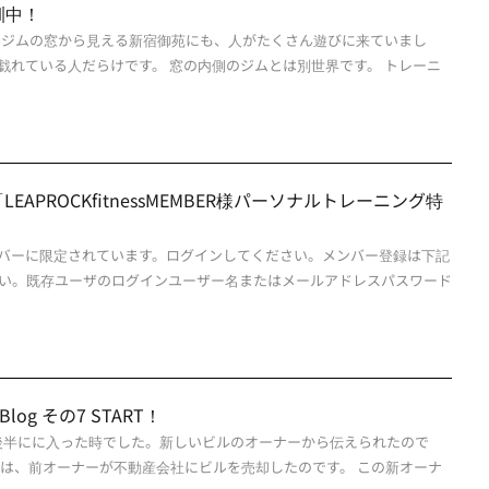
訓中！
。ジムの窓から見える新宿御苑にも、人がたくさん遊びに来ていまし
戯れている人だらけです。 窓の内側のジムとは別世界です。 トレーニ
APROCKfitnessMEMBER様パーソナルトレーニング特
バーに限定されています。ログインしてください。メンバー登録は下記
い。既存ユーザのログインユーザー名またはメールアドレスパスワード
ss Blog その7 START！
9年後半にに入った時でした。新しいビルのオーナーから伝えられたので
のは、前オーナーが不動産会社にビルを売却したのです。 この新オーナ