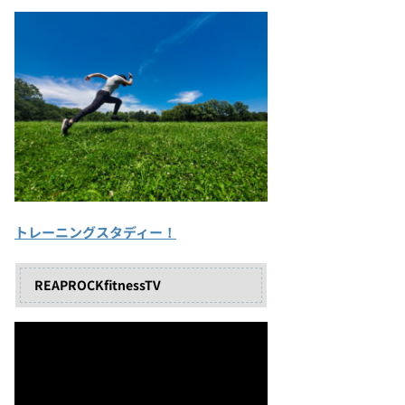
トレーニングスタディー！
REAPROCKfitnessTV
動
画
プ
レ