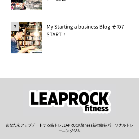
My Starting a business Blog その7
7
START！
あなたをアップデートする筋トレLEAPROCKfitness新宿御苑パーソナルトレ
ーニングジム