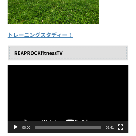
トレーニングスタディー！
REAPROCKfitnessTV
動
画
プ
レ
ー
ヤ
ー
00:00
09:41