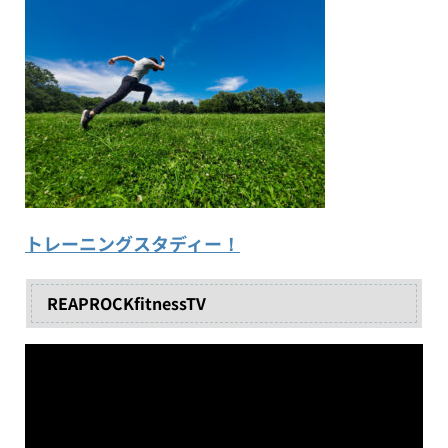
トレーニングスタディー！
REAPROCKfitnessTV
動
画
プ
レ